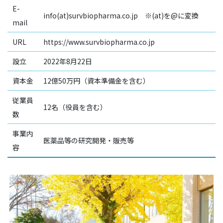
E-
info(at)survbiopharma.co.jp ※(at)を@に変換
mail
URL
https://www.survbiopharma.co.jp
設立
2022年8月22日
資本金
12億50万円（資本準備金を含む）
従業員
12名（役員を含む）
数
事業内
医薬品等の研究開発・販売等
容