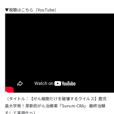
▼視聴はこちら（YouTube）
（タイトル：【がん細胞だけを破壊するウイルス】鹿児
島大学発！革新的がん治療薬『Surv.m-CRA』 最終治験
そして実用化へ）